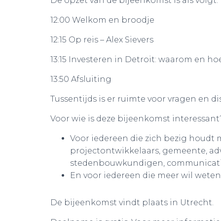
De opzet van de bijeenkomst is als volgt:
12:00 Welkom en broodje
12:15 Op reis – Alex Sievers
13:15 Investeren in Detroit: waarom en h
13:50 Afsluiting
Tussentijds is er ruimte voor vragen en di
Voor wie is deze bijeenkomst interessant
Voor iedereen die zich bezig houdt
projectontwikkelaars, gemeente, advi
stedenbouwkundigen, communicatie
En voor iedereen die meer wil weten 
De bijeenkomst vindt plaats in Utrecht.