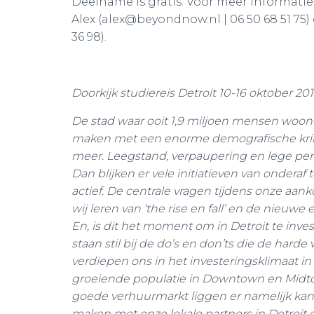
Deelname is gratis. Voor meer informati
Alex (alex@beyondnow.nl | 06 50 68 51 75) 
36 98).
Doorkijk studiereis Detroit 10-16 oktober 
De stad waar ooit 1,9 miljoen mensen woond
maken met een enorme demografische krimp.
meer. Leegstand, verpaupering en lege perce
Dan blijken er vele initiatieven van ondera
actief. De centrale vragen tijdens onze aa
wij leren van ‘the rise en fall’ en de nieu
En, is dit het moment om in Detroit te inv
staan stil bij de do’s en don’ts die de harde
verdiepen ons in het investeringsklimaat in
groeiende populatie in Downtown en Midto
goede verhuurmarkt liggen er namelijk kanse
maken met onze lokale partners in Detroit