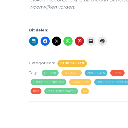
woonwijken vordert.
Dit delen:
Categorieën:
STUDIEREIZEN
Tags:
DETROIT
INSPIRATIE
INVESTEREN
KRIMP
LUNCHBIJEENKOMST
MARKETING
ONDERNEMERSCHA
REIS
VERENIGDE STATEN
VS