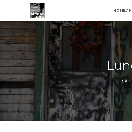
HOME / 
Lunc
Gep