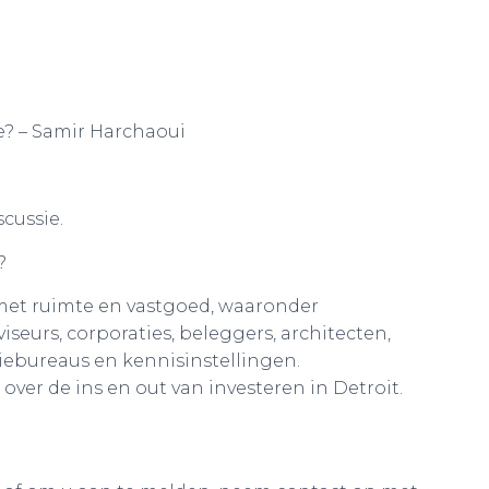
oe? – Samir Harchaoui
scussie.
?
 met ruimte en vastgoed, waaronder
seurs, corporaties, beleggers, architecten,
bureaus en kennisinstellingen.
over de ins en out van investeren in Detroit.