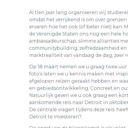
Al tien jaar lang organiseren wij studier
omdat het verrijkend is om over grenzen 
ervaren hoe het ook (of beter niet) kan
de Verenigde Staten ons nog een hele ho
ambassadeurschap, slimme allianties me
communitybuilding, zelfredzaamheid en p
marktrealiteit van vandaag de dag, zeer r
Op 18 maart nemen we u graag twee uur 
foto’s laten we u kennis maken met insp
afgelopen reizen geraakt hebben en waa
en gebiedsontwikkeling. Concreet en out
Natuurlijk geven we u ook graag een ko
aankomende reis naar Detroit in oktober 
De centrale vragen tijdens deze reis: hee
Detroit te investeren?