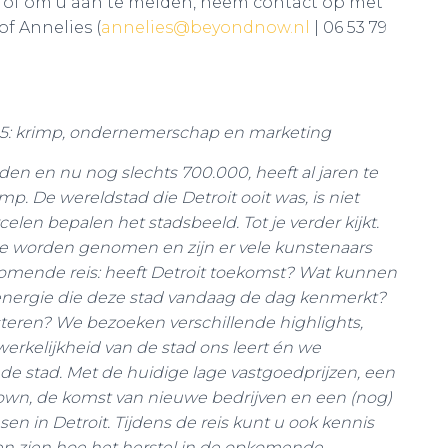
e of om u aan te melden, neem contact op met
of Annelies (
annelies@beyondnow.nl
| 06 53 79
2015: krimp, ondernemerschap en marketing
en en nu nog slechts 700.000, heeft al jaren te
 De wereldstad die Detroit ooit was, is niet
len bepalen het stadsbeeld. Tot je verder kijkt.
f te worden genomen en zijn er vele kunstenaars
nkomende reis: heeft Detroit toekomst? Wat kunnen
we energie die deze stad vandaag de dag kenmerkt?
esteren? We bezoeken verschillende highlights,
 werkelijkheid van de stad ons leert én we
 de stad. Met de huidige lage vastgoedprijzen, een
wn, de komst van nieuwe bedrijven en een (nog)
n in Detroit. Tijdens de reis kunt u ook kennis
 en zien hoe het herstel in de opkomende