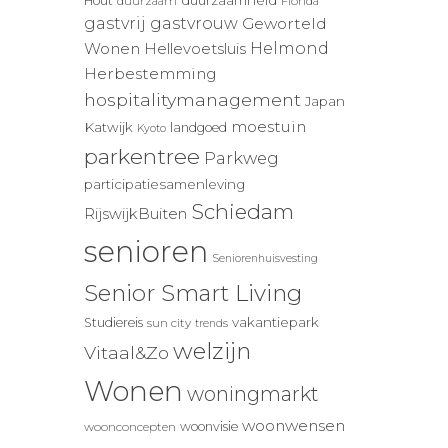
duurzaamheid
Hout
duurzaam
Florida
gastvrij
gastvrouw
Geworteld
Wonen
Helmond
Hellevoetsluis
Herbestemming
hospitalitymanagement
Japan
moestuin
Katwijk
landgoed
Kyoto
parkentree
Parkweg
participatiesamenleving
Schiedam
RijswijkBuiten
senioren
Seniorenhuisvesting
Senior Smart Living
vakantiepark
Studiereis
sun city
trends
welzijn
Vitaal&Zo
Wonen
woningmarkt
woonwensen
woonvisie
woonconcepten