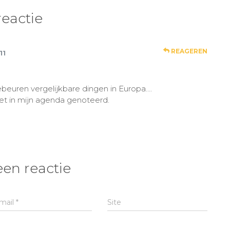
reactie
REAGEREN
11
beuren vergelijkbare dingen in Europa….
het in mijn agenda genoteerd.
een reactie
mail
*
Site