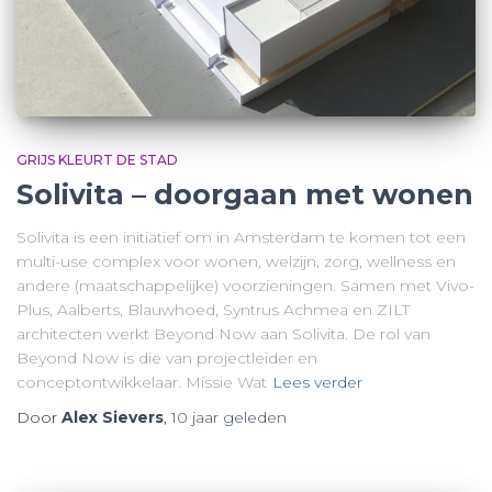
GRIJS KLEURT DE STAD
Solivita – doorgaan met wonen
Solivita is een initiatief om in Amsterdam te komen tot een
multi-use complex voor wonen, welzijn, zorg, wellness en
andere (maatschappelijke) voorzieningen. Samen met Vivo-
Plus, Aalberts, Blauwhoed, Syntrus Achmea en ZILT
architecten werkt Beyond Now aan Solivita. De rol van
Beyond Now is die van projectleider en
conceptontwikkelaar. Missie Wat
Lees verder
Door
Alex Sievers
,
10 jaar
geleden