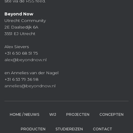
site via de
RSS feed
.
Beyond Now
Utrecht Community
2E Daalsedijk 6A
3551 EJ Utrecht
Alex Sievers
+31 6 50 68 51 75
alex@beyondnow.nl
en Annelies van der Nagel
+31 6 53 79 36 98
annelies@beyondnow.nl
HOME / NIEUWS
WIJ
PROJECTEN
CONCEPTEN
PRODUCTEN
STUDIEREIZEN
CONTACT