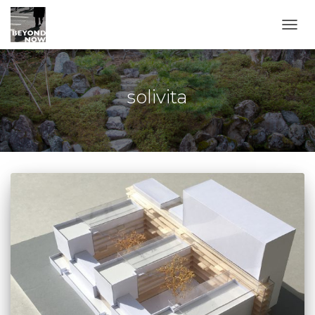
TOGG
solivita