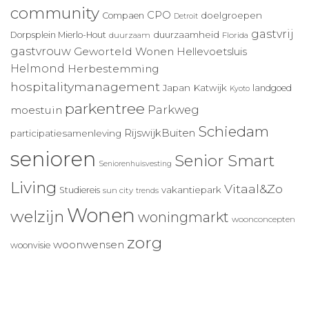
community
CPO
doelgroepen
Compaen
Detroit
gastvrij
duurzaamheid
Dorpsplein Mierlo-Hout
duurzaam
Florida
gastvrouw
Geworteld Wonen
Hellevoetsluis
Helmond
Herbestemming
hospitalitymanagement
Japan
Katwijk
landgoed
Kyoto
parkentree
Parkweg
moestuin
Schiedam
RijswijkBuiten
participatiesamenleving
senioren
Senior Smart
Seniorenhuisvesting
Living
Vitaal&Zo
vakantiepark
Studiereis
sun city
trends
Wonen
welzijn
woningmarkt
woonconcepten
zorg
woonwensen
woonvisie