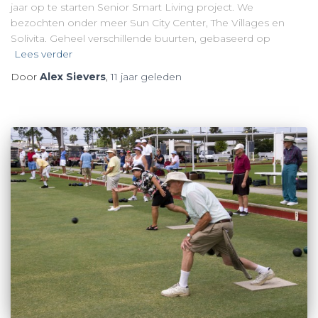
jaar op te starten Senior Smart Living project. We
bezochten onder meer Sun City Center, The Villages en
Solivita. Geheel verschillende buurten, gebaseerd op
Lees verder
Door
Alex Sievers
,
11 jaar
geleden