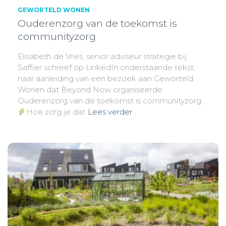
GEWORTELD WONEN
Ouderenzorg van de toekomst is
communityzorg
Elisabeth de Vries, senior adviseur strategie bij
Saffier schreef op LinkedIn onderstaande tekst,
naar aanleiding van een bezoek aan Geworteld
Wonen dat Beyond Now organiseerde.
Ouderenzorg van de toekomst is communityzorg.
Hoe zorg je dat
Lees verder