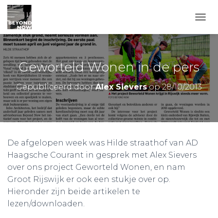
TOGG
Geworteld Wonen in de pers
Gepubliceerd door
Alex Sievers
op
28/10/2013
De afgelopen week was Hilde straathof van AD
Haagsche Courant in gesprek met Alex Sievers
over ons project Geworteld Wonen, en nam
Groot Rijswijk er ook een stukje over op.
Hieronder zijn beide artikelen te
lezen/downloaden.