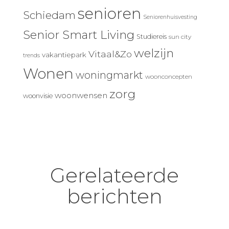
senioren
Schiedam
Seniorenhuisvesting
Senior Smart Living
Studiereis
sun city
welzijn
Vitaal&Zo
vakantiepark
trends
Wonen
woningmarkt
woonconcepten
zorg
woonwensen
woonvisie
Gerelateerde
berichten