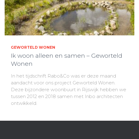
GEWORTELD WONEN
Ik woon alleen en samen – Geworteld
Wonen
In het tijdschrift Rabo&Co was er deze maand
aandacht voor ons project Geworteld Wonen.
Deze bijzondere woonbuurt in Rijswijk hebben we
tussen 2012 en 2018 samen met Inbo architecten
ontwikkeld.