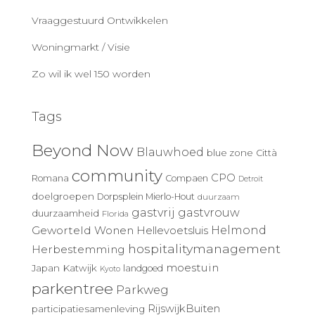
Vraaggestuurd Ontwikkelen
Woningmarkt / Visie
Zo wil ik wel 150 worden
Tags
Beyond Now
Blauwhoed
blue zone
Città
community
CPO
Romana
Compaen
Detroit
doelgroepen
Dorpsplein Mierlo-Hout
duurzaam
gastvrij
gastvrouw
duurzaamheid
Florida
Geworteld Wonen
Helmond
Hellevoetsluis
hospitalitymanagement
Herbestemming
moestuin
Japan
Katwijk
landgoed
Kyoto
parkentree
Parkweg
RijswijkBuiten
participatiesamenleving