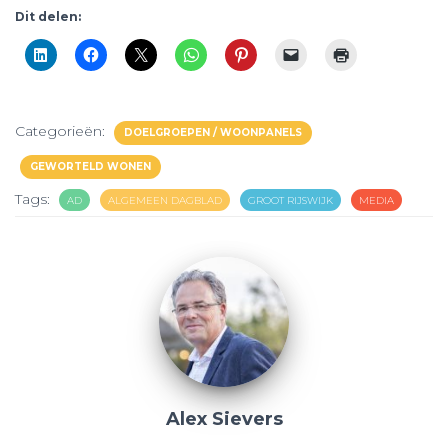
Dit delen:
Categorieën:
DOELGROEPEN / WOONPANELS
GEWORTELD WONEN
Tags:
AD
ALGEMEEN DAGBLAD
GROOT RIJSWIJK
MEDIA
Alex Sievers