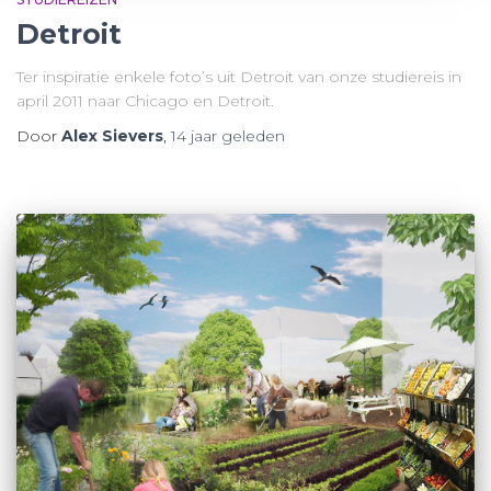
Detroit
Ter inspiratie enkele foto’s uit Detroit van onze studiereis in
april 2011 naar Chicago en Detroit.
Door
Alex Sievers
,
14 jaar
geleden