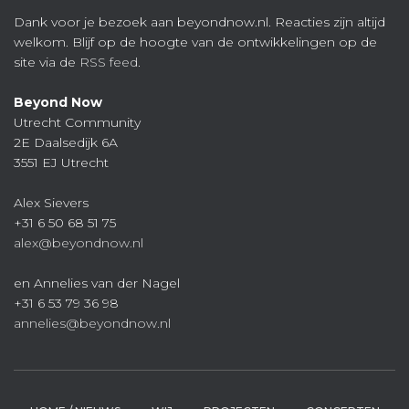
Dank voor je bezoek aan beyondnow.nl. Reacties zijn altijd
welkom. Blijf op de hoogte van de ontwikkelingen op de
site via de
RSS feed
.
Beyond Now
Utrecht Community
2E Daalsedijk 6A
3551 EJ Utrecht
Alex Sievers
+31 6 50 68 51 75
alex@beyondnow.nl
en Annelies van der Nagel
+31 6 53 79 36 98
annelies@beyondnow.nl