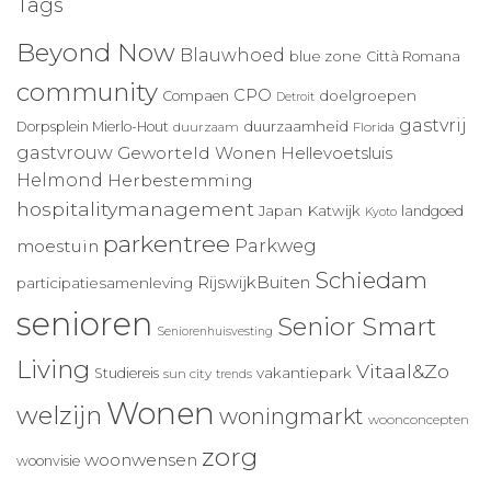
Tags
Beyond Now
Blauwhoed
blue zone
Città Romana
community
CPO
doelgroepen
Compaen
Detroit
gastvrij
duurzaamheid
Dorpsplein Mierlo-Hout
duurzaam
Florida
gastvrouw
Geworteld Wonen
Hellevoetsluis
Helmond
Herbestemming
hospitalitymanagement
Japan
Katwijk
landgoed
Kyoto
parkentree
Parkweg
moestuin
Schiedam
RijswijkBuiten
participatiesamenleving
senioren
Senior Smart
Seniorenhuisvesting
Living
Vitaal&Zo
vakantiepark
Studiereis
sun city
trends
Wonen
welzijn
woningmarkt
woonconcepten
zorg
woonwensen
woonvisie