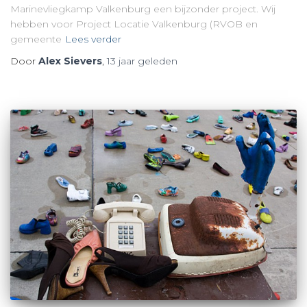
Marinevliegkamp Valkenburg een bijzonder project. Wij
hebben voor Project Locatie Valkenburg (RVOB en
gemeente
Lees verder
Door
Alex Sievers
,
13 jaar
geleden