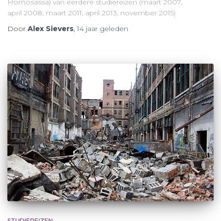
Homosassa) van eerdere studiereizen (maart 2007,
april 2008, maart 2011, april 2013, november 2015)
Door
Alex Sievers
,
14 jaar
geleden
STUDIEREIZEN