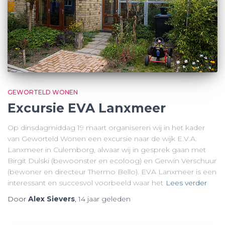
GEWORTELD WONEN
Excursie EVA Lanxmeer
Op dinsdagmiddag 19 maart organiseren wij in het kader
van Geworteld Wonen een excursie naar de wijk E.V.A.
Lanxmeer in Culemborg, alwaar wij in gesprek gaan met
Birgit Dulski (bewoonster en ecoloog) en Gerwin Verschuur
(bewoner en directeur Thermo Bello). EVA Lanxmeer is een
interessant en succesvol voorbeeld waar het
Lees verder
Door
Alex Sievers
,
14 jaar
geleden