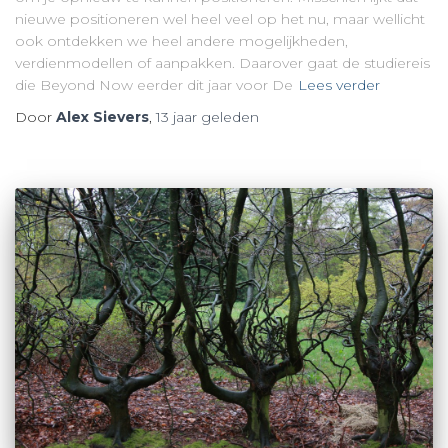
nieuwe positioneren wel heel veel op het nu, maar wellicht
ook ontdekken we heel andere mogelijkheden,
verdienmodellen of aanpakken. Daarover gaat de studiereis
die Beyond Now eerder dit jaar voor De
Lees verder
Door
Alex Sievers
,
13 jaar
geleden