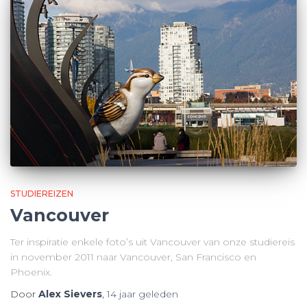
STUDIEREIZEN
Vancouver
Ter inspiratie enkele foto’s uit Vancouver van onze studiereis
in november 2011 naar Vancouver, San Francisco en
Phoenix.
Door
Alex Sievers
,
14 jaar
geleden