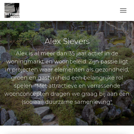
TOGG
Alex Sievers
Alex is al meer dan 35 jaar actief in de
woningmarkt en woonbeleid. Zijn passie ligt
in projecten waar elementen als gezondheid,
groen en gastvrijheid een belangrijke rol
spelen. "Met attractieve en verrassende
woonconcepten dragen we graag bij aan een
(sociaal) duurzame samenleving".