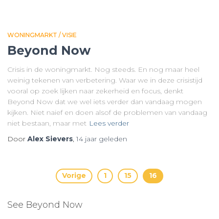
WONINGMARKT / VISIE
Beyond Now
Crisis in de woningmarkt. Nog steeds. En nog maar heel
weinig tekenen van verbetering. Waar we in deze crisistijd
vooral op zoek lijken naar zekerheid en focus, denkt
Beyond Now dat we wel iets verder dan vandaag mogen
kijken. Niet naief en doen alsof de problemen van vandaag
niet bestaan, maar met
Lees verder
Door
Alex Sievers
,
14 jaar
geleden
Berichten
Vorige
1
15
16
paginering
See Beyond Now