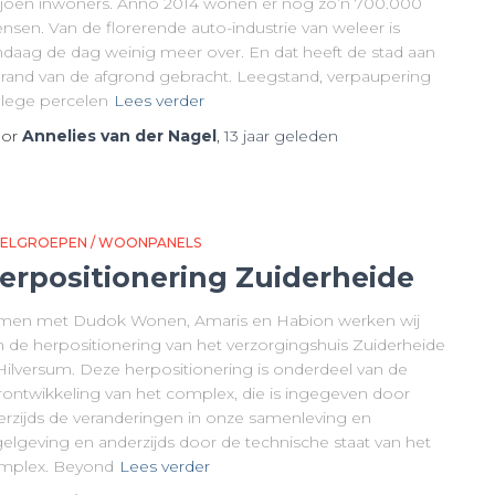
ljoen inwoners. Anno 2014 wonen er nog zo’n 700.000
nsen. Van de florerende auto-industrie van weleer is
ndaag de dag weinig meer over. En dat heeft de stad aan
 rand van de afgrond gebracht. Leegstand, verpaupering
 lege percelen
Lees verder
or
Annelies van der Nagel
,
13 jaar
geleden
ELGROEPEN / WOONPANELS
erpositionering Zuiderheide
men met Dudok Wonen, Amaris en Habion werken wij
n de herpositionering van het verzorgingshuis Zuiderheide
 Hilversum. Deze herpositionering is onderdeel van de
rontwikkeling van het complex, die is ingegeven door
erzijds de veranderingen in onze samenleving en
gelgeving en anderzijds door de technische staat van het
mplex. Beyond
Lees verder