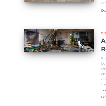
wi
Do
DO
A
R
Ro
Lo
De
en
con
‘be
Le
Do