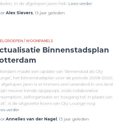
nkelen. In de afgelopen jaren heb
Lees verder
or
Alex Sievers
,
13 jaar
geleden
ELGROEPEN / WOONPANELS
ctualisatie Binnenstadsplan
otterdam
tterdam maakt een update van ‘Binnenstad als City
unge’, het binnenstadsplan voor de periode 2008-2020.
 afgelopen jaren is er immers veel veranderd in ons land
 zijn nieuwe trends opgepopt, zoals collaborative
sumption, zelforganisatie en ‘toegang tot’ in plaats van
zit’. Is de uitgezette koers van City Lounge nog
es verder
or
Annelies van der Nagel
,
13 jaar
geleden