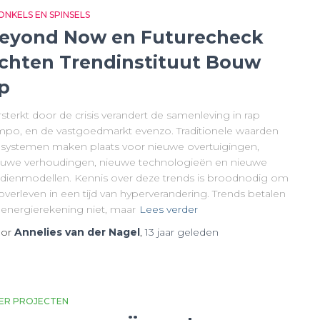
ONKELS EN SPINSELS
eyond Now en Futurecheck
ichten Trendinstituut Bouw
p
sterkt door de crisis verandert de samenleving in rap
mpo, en de vastgoedmarkt evenzo. Traditionele waarden
 systemen maken plaats voor nieuwe overtuigingen,
euwe verhoudingen, nieuwe technologieën en nieuwe
rdienmodellen. Kennis over deze trends is broodnodig om
overleven in een tijd van hyperverandering. Trends betalen
 energierekening niet, maar
Lees verder
or
Annelies van der Nagel
,
13 jaar
geleden
ER PROJECTEN