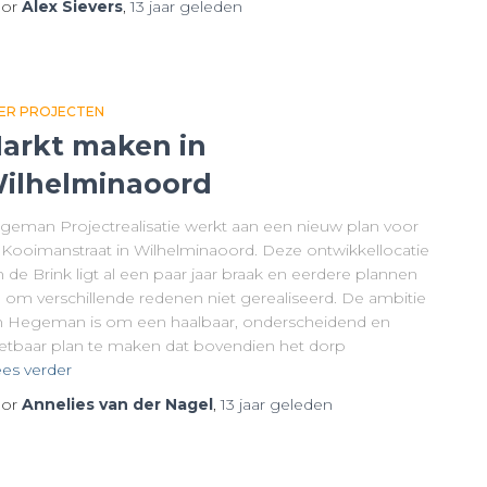
or
Alex Sievers
,
13 jaar
geleden
ER PROJECTEN
arkt maken in
ilhelminaoord
geman Projectrealisatie werkt aan een nieuw plan voor
 Kooimanstraat in Wilhelminaoord. Deze ontwikkellocatie
 de Brink ligt al een paar jaar braak en eerdere plannen
n om verschillende redenen niet gerealiseerd. De ambitie
n Hegeman is om een haalbaar, onderscheidend en
zetbaar plan te maken dat bovendien het dorp
es verder
or
Annelies van der Nagel
,
13 jaar
geleden