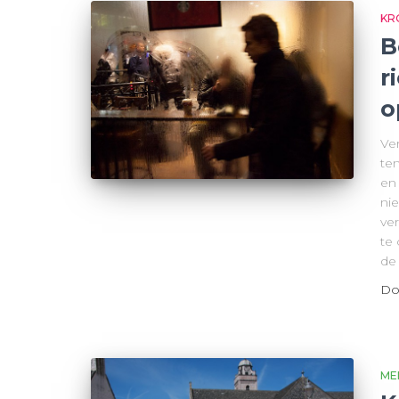
KR
B
r
o
Ver
te
en
ni
ve
te 
de
Do
ME