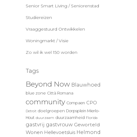
Senior Smart Living / Seniorenstad
Studiereizen
Vraaggestuurd Ontwikkelen
Woningmarkt / Visie
Zo wil ik wel 150 worden
Tags
Beyond Now
Blauwhoed
blue zone
Città Romana
community
CPO
Compaen
doelgroepen
Dorpsplein Mierlo-
Detroit
duurzaamheid
Hout
duurzaam
Florida
gastvrij
gastvrouw
Geworteld
Wonen
Helmond
Hellevoetsluis