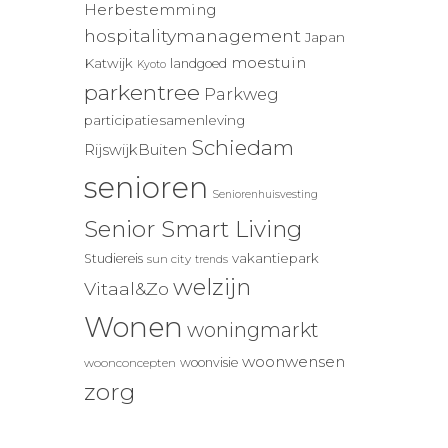
Herbestemming
hospitalitymanagement
Japan
moestuin
Katwijk
landgoed
Kyoto
parkentree
Parkweg
participatiesamenleving
Schiedam
RijswijkBuiten
senioren
Seniorenhuisvesting
Senior Smart Living
vakantiepark
Studiereis
sun city
trends
welzijn
Vitaal&Zo
Wonen
woningmarkt
woonwensen
woonvisie
woonconcepten
zorg