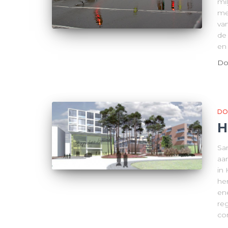
mi
me
va
de
en
Do
DO
H
Sa
aa
in
he
en
re
co