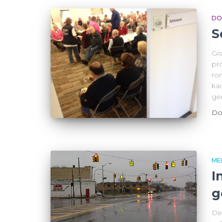
DO
S
Gi
pr
ro
ka
ge
Do
ME
I
g
Det