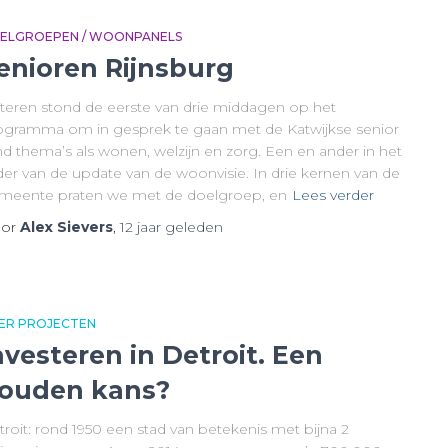
ELGROEPEN / WOONPANELS
enioren Rijnsburg
steren stond de eerste van drie middagen op het
ogramma om in gesprek te gaan met de Katwijkse senior
nd thema’s als wonen, welzijn en zorg. Een en ander in het
der van de update van de woonvisie. In drie kernen van de
meente praten we met de doelgroep, en
Lees verder
or
Alex Sievers
,
12 jaar
geleden
ER PROJECTEN
nvesteren in Detroit. Een
ouden kans?
roit: rond 1950 een stad van betekenis met bijna 2