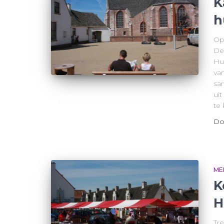
K
h
Op
De 
Hu
va
sa
ui
te
Do
ME
K
H
Tr