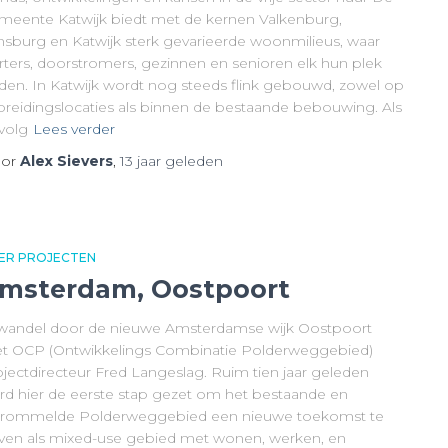
meente Katwijk biedt met de kernen Valkenburg,
jnsburg en Katwijk sterk gevarieerde woonmilieus, waar
arters, doorstromers, gezinnen en senioren elk hun plek
nden. In Katwijk wordt nog steeds flink gebouwd, zowel op
tbreidingslocaties als binnen de bestaande bebouwing. Als
volg
Lees verder
or
Alex Sievers
,
13 jaar
geleden
ER PROJECTEN
msterdam, Oostpoort
 wandel door de nieuwe Amsterdamse wijk Oostpoort
t OCP (Ontwikkelings Combinatie Polderweggebied)
ojectdirecteur Fred Langeslag. Ruim tien jaar geleden
rd hier de eerste stap gezet om het bestaande en
rrommelde Polderweggebied een nieuwe toekomst te
ven als mixed-use gebied met wonen, werken, en