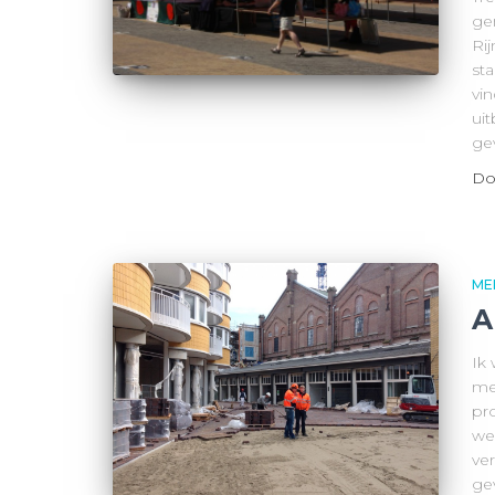
ge
Ri
st
vi
ui
ge
Do
ME
A
Ik
me
pr
we
ve
ge