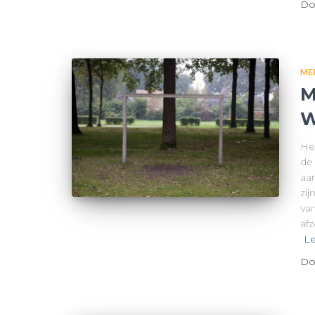
Do
ME
M
W
He
de
aan
zij
va
af
Le
Do