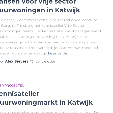
ansen voor vrije sector
uurwoningen in Katwijk
 dinsdag 3 december vond in multifunctioneel centrum
Burgt te Rijnsburg het kennisatelier Vrije Sector
urwoningen plaats. Het kennisatelier werd georganiseerd
nuit de klankbordgroep woningmarkt Katwijk, een
menwerkingsverband van gemeente Katwijk en partijen
t de woonsector. Doel van de bijeenkomst was meer zicht
 krijgen op de wijze waarop
Lees verder
or
Alex Sievers
,
13 jaar
geleden
ER PROJECTEN
ennisatelier
uurwoningmarkt in Katwijk
ends, ontwikkelingen en kansen in de vrije sector huur De